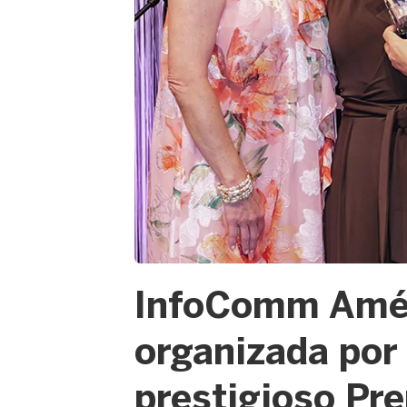
PNG
InfoComm Amér
organizada por 
prestigioso Pre