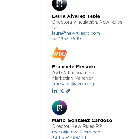
Laura Álvarez Tapia
Directora Vinculación, New Rules
RP
laura@newrulesrp.com
55 1653 7599
Franciele Mesadri
AVIXA Latinoamérica
Marketing Manager
fmesadri@avixa.org
Mario Gonzalez Cardoso
Director, New Rules RP
mario@newrulesrp.com
+34 654499344