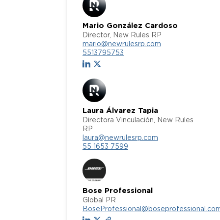
Mario González Cardoso
Director, New Rules RP
mario@newrulesrp.com
5513795753
Laura Álvarez Tapia
Directora Vinculación, New Rules
RP
laura@newrulesrp.com
55 1653 7599
Bose Professional
Global PR
BoseProfessional@boseprofessional.co