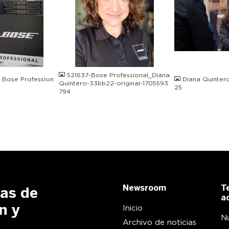
JPEG
JPG
521637-Bose Professional_Diana
 Bose Profession
Diana Quinter
Quintero-33bb22-original-1705593
25
794
Newsroom
T
ias de
a
Inicio
n y
Nu
Archivo de noticias