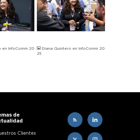
JPG
o en InfoComm 20
Diana Quintero en InfoComm 20
25
emas de
ctualidad
estros Clientes