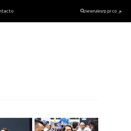
ntacto
newrulesrp.pr.co